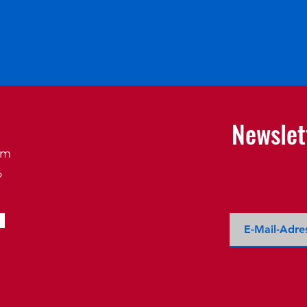
Newslet
em
?