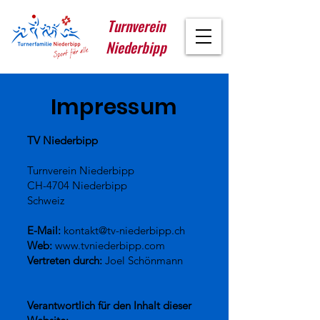
Turnverein
Niederbipp
Impressum
TV Niederbipp
Turnverein Niederbipp
CH-4704 Niederbipp
Schweiz
E-Mail:
kontakt@tv-niederbipp.ch
Web:
www.tvniederbipp.com
Vertreten durch:
Joel Schönmann
Verantwortlich für den Inhalt dieser