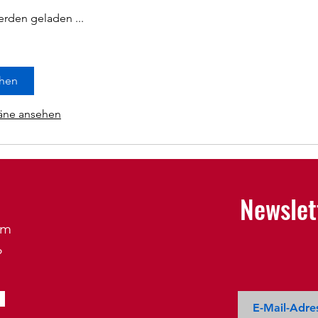
rden geladen ...
hen
läne ansehen
Newslet
em
?